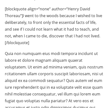
[blockquote align=“none“ author=“Henry David
Thoreau“]I went to the woods because I wished to live
deliberately, to front only the essential facts of life,
and see if I could not learn what it had to teach, and
not, when I came to die, discover that I had not lived.
[/blockquote]
Quia non numquam eius modi tempora incidunt ut
labore et dolore magnam aliquam quaerat
voluptatem. Ut enim ad minima veniam, quis nostrum
rcitationem ullam corporis suscipit laboriosam, nisi ut
aliquid ex ea commodi sequatur? Quis autem vel eum
iure reprehenderit qui in ea voluptate velit esse quam
nihil molestiae consequatur, vel illum qui lorem eum
fugiat quo voluptas nulla pariatur? At vero eos et
accusamus et iusto odio dignissimos ducimus qui