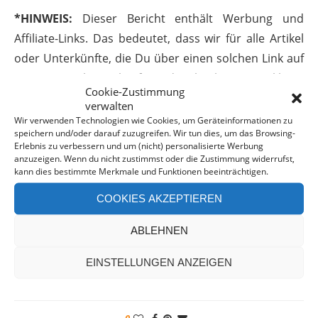
*HINWEIS:
Dieser Bericht enthält Werbung und
Affiliate-Links. Das bedeutet, dass wir für alle Artikel
oder Unterkünfte, die Du über einen solchen Link auf
unserer Website kaufst oder buchst eine kleine
Cookie-Zustimmung
Provision erhalten. Wir empfehlen nur Produkte, die
verwalten
wir auch selber nutzen oder guten Gewissens
Wir verwenden Technologien wie Cookies, um Geräteinformationen zu
speichern und/oder darauf zuzugreifen. Wir tun dies, um das Browsing-
empfehlen können. Dabei entstehen Dir keine
Erlebnis zu verbessern und um (nicht) personalisierte Werbung
Mehrkosten und Du unterstützt uns darin auch
anzuzeigen. Wenn du nicht zustimmst oder die Zustimmung widerrufst,
kann dies bestimmte Merkmale und Funktionen beeinträchtigen.
weiterhin gute und informative Artikel auf Hummeln
im Arsch zu veröffentlichen. Wir danken Dir für Deine
COOKIES AKZEPTIEREN
Unterstützung.
ABLEHNEN
EINSTELLUNGEN ANZEIGEN