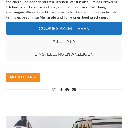
speichern und/oder darauf zuzugreifen. Wir tun dies, um das Browsing-
Erlebnis zu verbessern und um (nicht) personalisierte Werbung
anzuzeigen. Wenn du nicht zustimmst oder die Zustimmung widerrufst,
GRIECHENLAND ROADTRIP MIT DEM
kann dies bestimmte Merkmale und Funktionen beeinträchtigen.
WOHNMOBIL
COOKIES AKZEPTIEREN
Traumstrände vor einzigartigen Kulissen, imposante
ABLEHNEN
Bergwelten, kulturelle und antike Highlights sowie
EINSTELLUNGEN ANZEIGEN
kulinarische Spezialitäten unter der Sonne Südeuropas
vereinen sich auf einem Griechenland …
MEHR LESEN