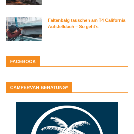
Faltenbalg tauschen am T4 California
Aufstelldach – So geht’s
FACEBOOK
CAMPERVAN-BERATUNG*