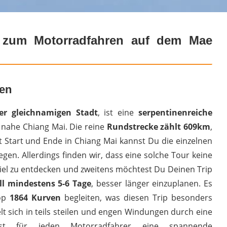
n zum Motorradfahren auf dem Mae
ten
r gleichnamigen Stadt
, ist eine
serpentinenreiche
 nahe Chiang Mai. Die reine
Rundstrecke zählt 609km
,
t Start und Ende in Chiang Mai kannst Du die einzelnen
gen. Allerdings finden wir, dass eine solche Tour keine
 viel zu entdecken und zweitens möchtest Du Deinen Trip
ll mindestens 5-6 Tage
, besser länger einzuplanen. Es
oop
1864 Kurven
begleiten, was diesen Trip besonders
elt sich in teils steilen und engen Windungen durch eine
st für jeden Motorradfahrer eine spannende