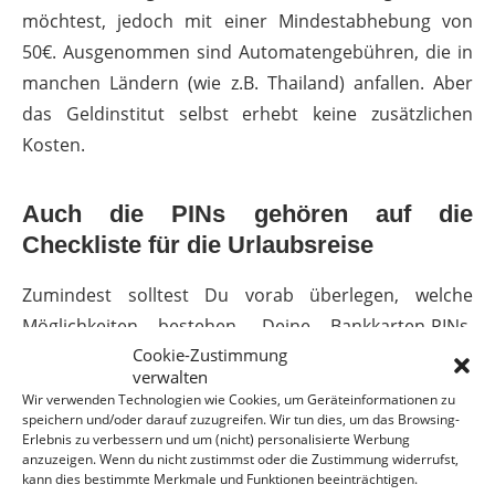
möchtest, jedoch mit einer Mindestabhebung von
50€. Ausgenommen sind Automatengebühren, die in
manchen Ländern (wie z.B. Thailand) anfallen. Aber
das Geldinstitut selbst erhebt keine zusätzlichen
Kosten.
Auch die PINs gehören auf die
Checkliste für die Urlaubsreise
Zumindest solltest Du vorab überlegen, welche
Möglichkeiten bestehen, Deine Bankkarten-PINs,
Cookie-Zustimmung
Handy-Codes oder sonstigen notwendigen PIN-
verwalten
Nummern so zu hinterlegen, dass Du im Zweifelsfall
Wir verwenden Technologien wie Cookies, um Geräteinformationen zu
auch auf Deiner Urlaubsreise darauf zurückgreifen
speichern und/oder darauf zuzugreifen. Wir tun dies, um das Browsing-
Erlebnis zu verbessern und um (nicht) personalisierte Werbung
kannst. Notiere sie Dir als Telefonnummer im Handy,
anzuzeigen. Wenn du nicht zustimmst oder die Zustimmung widerrufst,
schicke sie Dir verschlüsselt per Mail. Selbst wenn
kann dies bestimmte Merkmale und Funktionen beeinträchtigen.