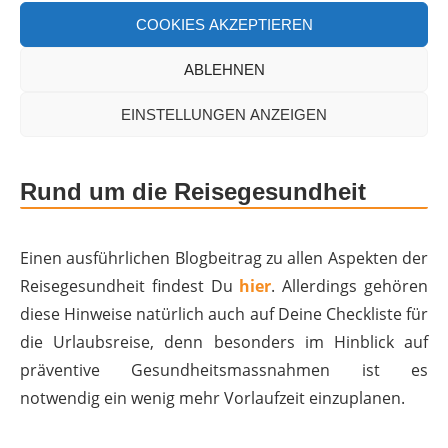
jemand Deinen Account knackt, hat die Person ja
COOKIES AKZEPTIEREN
noch nicht die dazugehörige Karten. Aber natürlich ist
ABLEHNEN
auch wichtig, eine Sperrnummer Deiner Bank dabei
zu haben und Deine Karte sofort (vorübergehend)
EINSTELLUNGEN ANZEIGEN
sperren zu lassen, wenn sie nicht mehr auffindbar ist.
Rund um die Reisegesundheit
Einen ausführlichen Blogbeitrag zu allen Aspekten der
Reisegesundheit findest Du
hier
. Allerdings gehören
diese Hinweise natürlich auch auf Deine Checkliste für
die Urlaubsreise, denn besonders im Hinblick auf
präventive Gesundheitsmassnahmen ist es
notwendig ein wenig mehr Vorlaufzeit einzuplanen.