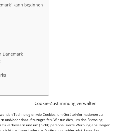
nemark” kann beginnen
ch Dänemark
g
rks
Cookie-Zustimmung verwalten
k auf Komoot
rwenden Technologien wie Cookies, um Geräteinformationen zu
rn und/oder darauf zuzugreifen. Wir tun dies, um das Browsing-
s zu verbessern und um (nicht) personalisierte Werbung anzuzeigen.
u nicht zustimmst oder die Zustimmung widerrufst, kann dies