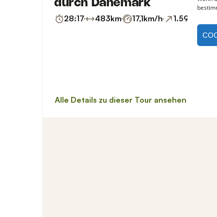
bestim
COO