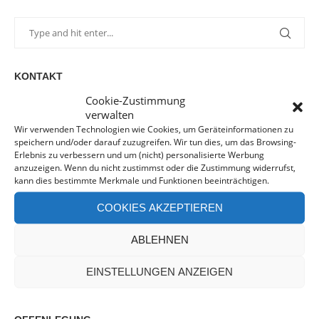
KONTAKT
Cookie-Zustimmung
verwalten
post(at)hummelnimarsch.de
Wir verwenden Technologien wie Cookies, um Geräteinformationen zu
speichern und/oder darauf zuzugreifen. Wir tun dies, um das Browsing-
Erlebnis zu verbessern und um (nicht) personalisierte Werbung
Kooperationen
anzuzeigen. Wenn du nicht zustimmst oder die Zustimmung widerrufst,
kann dies bestimmte Merkmale und Funktionen beeinträchtigen.
Cookie-Richtlinie (EU)
COOKIES AKZEPTIEREN
ABLEHNEN
Impressum
EINSTELLUNGEN ANZEIGEN
Datenschutzerklärung