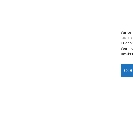
Wir ve
speiche
Erlebni
Wenn d
bestim
COO