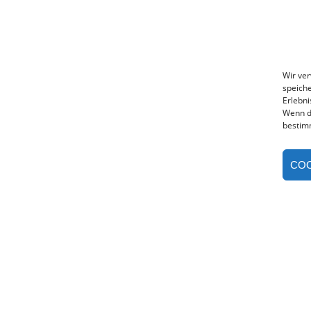
Wir ve
speiche
Erlebni
Wenn d
bestim
COO