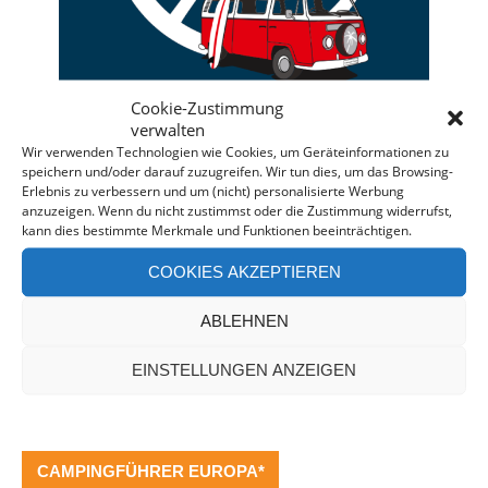
Cookie-Zustimmung
verwalten
Wir verwenden Technologien wie Cookies, um Geräteinformationen zu
speichern und/oder darauf zuzugreifen. Wir tun dies, um das Browsing-
Erlebnis zu verbessern und um (nicht) personalisierte Werbung
Deine individuelle Beratung bei der Campermiete
anzuzeigen. Wenn du nicht zustimmst oder die Zustimmung widerrufst,
in Deutschland und Europa.
kann dies bestimmte Merkmale und Funktionen beeinträchtigen.
Bei einer Anfrage über diesen Banner erhältst Du
COOKIES AKZEPTIEREN
automatisch einen
Rabatt!
*
Offenlegung: Die Anfrage bei der Camper Oase ist
ABLEHNEN
unverbindlich und kostenlos. Falls es zu einer
EINSTELLUNGEN ANZEIGEN
Buchung kommt, erhalten wir eine kleine Provision.
CAMPINGFÜHRER EUROPA*