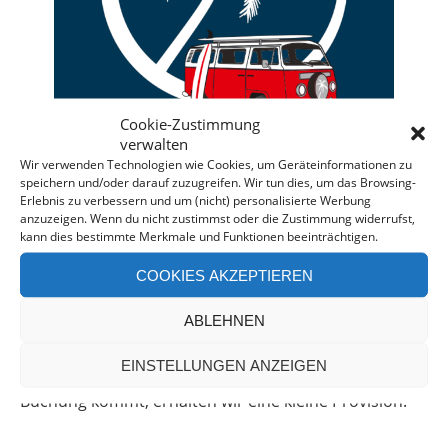
Cookie-Zustimmung
verwalten
Wir verwenden Technologien wie Cookies, um Geräteinformationen zu
speichern und/oder darauf zuzugreifen. Wir tun dies, um das Browsing-
Erlebnis zu verbessern und um (nicht) personalisierte Werbung
anzuzeigen. Wenn du nicht zustimmst oder die Zustimmung widerrufst,
Deine individuelle Beratung bei der Campermiete
kann dies bestimmte Merkmale und Funktionen beeinträchtigen.
in Deutschland und Europa.
COOKIES AKZEPTIEREN
Bei einer Anfrage über diesen Banner erhältst Du
automatisch einen
Rabatt!
*
ABLEHNEN
Offenlegung: Die Anfrage bei der Camper Oase ist
EINSTELLUNGEN ANZEIGEN
unverbindlich und kostenlos. Falls es zu einer
Buchung kommt, erhalten wir eine kleine Provision.