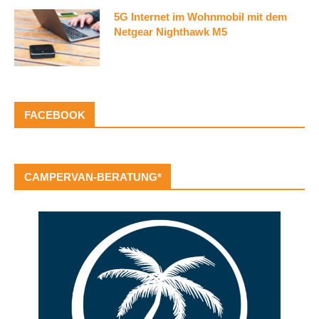
5G Internet im Wohnmobil mit dem
Netgear Nighthawk M5
FACEBOOK
CAMPERVAN-BERATUNG*