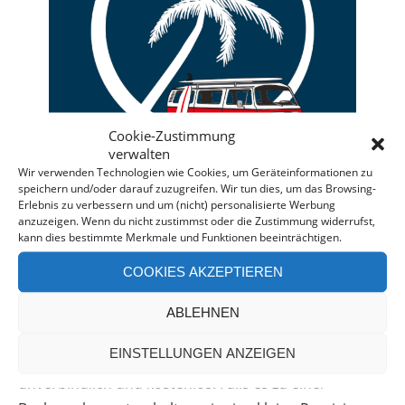
Cookie-Zustimmung
verwalten
Wir verwenden Technologien wie Cookies, um Geräteinformationen zu
speichern und/oder darauf zuzugreifen. Wir tun dies, um das Browsing-
Erlebnis zu verbessern und um (nicht) personalisierte Werbung
anzuzeigen. Wenn du nicht zustimmst oder die Zustimmung widerrufst,
kann dies bestimmte Merkmale und Funktionen beeinträchtigen.
Deine individuelle Beratung bei der Campermiete
COOKIES AKZEPTIEREN
in Deutschland und Europa.
Bei einer Anfrage über diesen Banner erhältst Du
ABLEHNEN
automatisch einen
Rabatt!
*
EINSTELLUNGEN ANZEIGEN
Offenlegung: Die Anfrage bei der Camper Oase ist
unverbindlich und kostenlos. Falls es zu einer