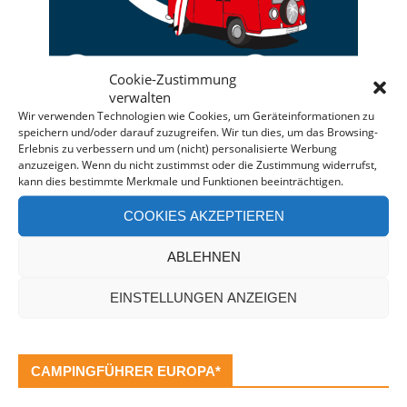
Cookie-Zustimmung
verwalten
Wir verwenden Technologien wie Cookies, um Geräteinformationen zu
speichern und/oder darauf zuzugreifen. Wir tun dies, um das Browsing-
Deine individuelle Beratung bei der Campermiete
Erlebnis zu verbessern und um (nicht) personalisierte Werbung
anzuzeigen. Wenn du nicht zustimmst oder die Zustimmung widerrufst,
in Deutschland und Europa.
kann dies bestimmte Merkmale und Funktionen beeinträchtigen.
Bei einer Anfrage über diesen Banner erhältst Du
COOKIES AKZEPTIEREN
automatisch einen
Rabatt!
*
Offenlegung: Die Anfrage bei der Camper Oase ist
ABLEHNEN
unverbindlich und kostenlos. Falls es zu einer
Buchung kommt, erhalten wir eine kleine Provision.
EINSTELLUNGEN ANZEIGEN
CAMPINGFÜHRER EUROPA*