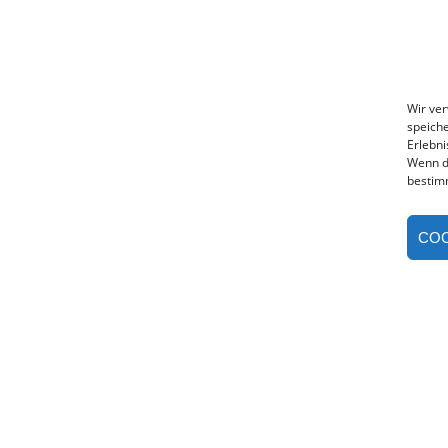
Wir ve
speiche
Erlebni
Wenn d
bestim
COO