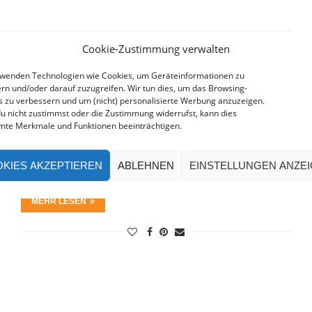
Cookie-Zustimmung verwalten
MIT DEM AUTO NACH NORWEGEN
rwenden Technologien wie Cookies, um Geräteinformationen zu
rn und/oder darauf zuzugreifen. Wir tun dies, um das Browsing-
s zu verbessern und um (nicht) personalisierte Werbung anzuzeigen.
Atemberaubende Natur, Fjorde, Wasserfälle, Gletscher,
u nicht zustimmst oder die Zustimmung widerrufst, kann dies
mte Merkmale und Funktionen beeinträchtigen.
die karge Natur der Hochebenen, malerische Altstädte,
Metropolen sowie ehemalige Hansestädte – all das
findest Du in …
KIES AKZEPTIEREN
ABLEHNEN
EINSTELLUNGEN ANZE
MEHR LESEN