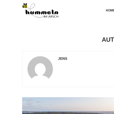
HOM
AU
JENS