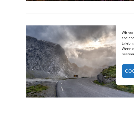
Wir ve
speiche
Erlebni
Wenn d
bestim
COO