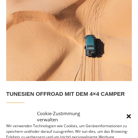
TUNESIEN OFFROAD MIT DEM 4×4 CAMPER
Wer vielversprechende Pisten und Wüsten-Abenteuer vor
Cookie-Zustimmung
verwalten
eindrucksvollen Kulissen in nicht allzu weiter Entfernung
Wir verwenden Technologien wie Cookies, um Geräteinformationen zu
entdecken möchte, wird in Nordafrika garantiert fündig.
speichern und/oder darauf zuzugreifen. Wir tun dies, um das Browsing-
Erlebnis zu verbessern und um (nicht) personalisierte Werbung
Besonders beeindruckend…