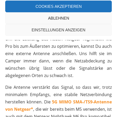
nachkommen.
COOKIES AKZEPTIEREN
Externe Antenne für den Nighthawk
ABLEHNEN
M6 Pro
EINSTELLUNGEN ANZEIGEN
Um die Leistung des neuen Netgear Nighthawk M6
Pro bis zum Äußersten zu optimieren, kannst Du auch
eine externe Antenne anschließen. Uns hilft sie im
Camper immer dann, wenn die Netzabdeckung zu
wünschen übrig lässt oder die Signalstärke an
abgelegenen Orten zu schwach ist.
Die Antenne verstärkt das Signal, so dass wir, trotz
minimalem Empfangs, eine stabile Netzverbindung
herstellen können. Die
5G MIMO SMA-/TS9-Antenne
von Netgear*
, die wir bereits beim M5 verwenden, ist
auch mit dem Netgear Nighthawk M6 Pro kompatibel.