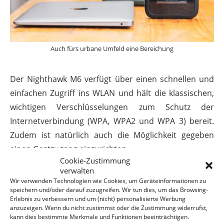
Auch fürs urbane Umfeld eine Bereichung
Der Nighthawk M6 verfügt über einen schnellen und
einfachen Zugriff ins WLAN und hält die klassischen,
wichtigen Verschlüsselungen zum Schutz der
Internetverbindung (WPA, WPA2 und WPA 3) bereit.
Zudem ist natürlich auch die Möglichkeit gegeben
einen Gastzugang einzurichten.
Cookie-Zustimmung
verwalten
Mit dem M6 kannst Du Dein Arbeitszimmer, den
Wir verwenden Technologien wie Cookies, um Geräteinformationen zu
Fernsehsessel zum Streamen oder Dein Game-Office
speichern und/oder darauf zuzugreifen. Wir tun dies, um das Browsing-
an unendlich viele Orte dieser Welt verlegen und
Erlebnis zu verbessern und um (nicht) personalisierte Werbung
anzuzeigen. Wenn du nicht zustimmst oder die Zustimmung widerrufst,
unabhängig Deinen Pflichten und Freuden
kann dies bestimmte Merkmale und Funktionen beeinträchtigen.