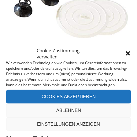
Cookie-Zustimmung
Insgesamt ist die Leine aber kürzer, so dass Du sie
verwalten
von 1,50 m lediglich bis auf 2,70 m ausdehnen kannst.
Wir verwenden Technologien wie Cookies, um Geräteinformationen zu
speichern und/oder darauf zuzugreifen. Wir tun dies, um das Browsing-
Erlebnis zu verbessern und um (nicht) personalisierte Werbung
Dem Material und den dünnen Seilen entsprechend,
anzuzeigen. Wenn du nicht zustimmst oder die Zustimmung widerrufst,
wirst Du aber auch hier langfristig vermutlich mit
kann dies bestimmte Merkmale und Funktionen beeinträchtigen.
Ausleiern oder Reißen rechnen müssen. Allerdings
COOKIES AKZEPTIEREN
wird ein 4er Set geliefert, so dass Du sie bei Bedarf
auswechseln kannst.
ABLEHNEN
EINSTELLUNGEN ANZEIGEN
Die beste Camping-Wäscheleine –