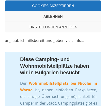
COOKIES AKZEPTIEREN
Alle Plätze verfügen über gutes WLAN,
Waschmaschinenzugang, heisse Duschen und sind
ABLEHNEN
sauber. Die Gastgeber sprechen alle gutes Englisch.
Insbesondere auf den beiden Wohnmobilstellplätzen
EINSTELLUNGEN ANZEIGEN
in Sofia und Warna zeigen sie sich interessiert,
unglaublich hilfsbereit und geben viele Infos.
Diese Camping- und
Wohnmobilstellplätze haben
wir in Bulgarien besucht
Der
Wohnmobilstellplatz bei Nicolai in
Warna
ist, neben einfachen Parkplätzen,
die einzige Übernachtungsmöglichkeit für
Camper in der Stadt. Campingplätze gibt es