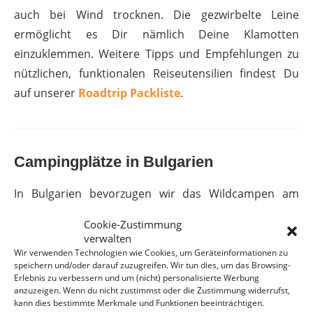
auch bei Wind trocknen. Die gezwirbelte Leine
ermöglicht es Dir nämlich Deine Klamotten
einzuklemmen. Weitere Tipps und Empfehlungen zu
nützlichen, funktionalen Reiseutensilien findest Du
auf unserer
Roadtrip Packliste
.
Campingplätze in Bulgarien
In Bulgarien bevorzugen wir das Wildcampen am
Schwarzen Meer. Lediglich in Sofia und Warna suchen
Cookie-Zustimmung
wir jeweils einen Wohnmobilstellplatz auf.
verwalten
Wir verwenden Technologien wie Cookies, um Geräteinformationen zu
Zudem streben wir im Landesinneren an einem
speichern und/oder darauf zuzugreifen. Wir tun dies, um das Browsing-
Erlebnis zu verbessern und um (nicht) personalisierte Werbung
Regentag einen Campingplatz in den Bergen in
anzuzeigen. Wenn du nicht zustimmst oder die Zustimmung widerrufst,
Bulgarien an.
kann dies bestimmte Merkmale und Funktionen beeinträchtigen.