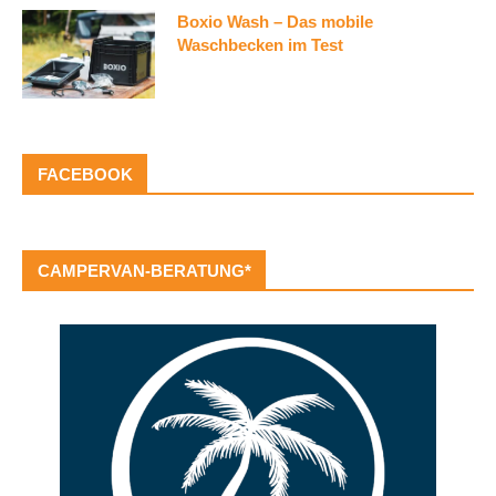
Boxio Wash – Das mobile
Waschbecken im Test
FACEBOOK
CAMPERVAN-BERATUNG*