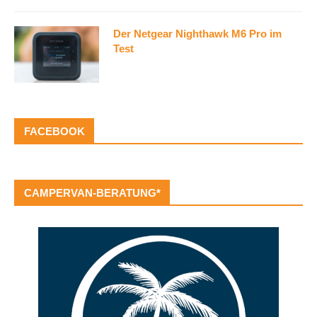
Der Netgear Nighthawk M6 Pro im
Test
FACEBOOK
CAMPERVAN-BERATUNG*