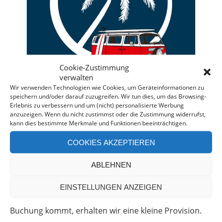
Cookie-Zustimmung
verwalten
Wir verwenden Technologien wie Cookies, um Geräteinformationen zu
speichern und/oder darauf zuzugreifen. Wir tun dies, um das Browsing-
Erlebnis zu verbessern und um (nicht) personalisierte Werbung
anzuzeigen. Wenn du nicht zustimmst oder die Zustimmung widerrufst,
kann dies bestimmte Merkmale und Funktionen beeinträchtigen.
Deine individuelle Beratung bei der Campermiete
in Deutschland und Europa.
COOKIES AKZEPTIEREN
Bei einer Anfrage über diesen Banner erhältst Du
ABLEHNEN
automatisch einen
Rabatt!
*
Offenlegung: Die Anfrage bei der Camper Oase ist
EINSTELLUNGEN ANZEIGEN
unverbindlich und kostenlos. Falls es zu einer
Buchung kommt, erhalten wir eine kleine Provision.