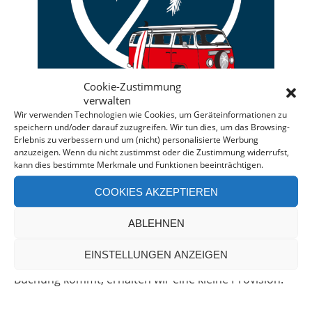
Cookie-Zustimmung
verwalten
Wir verwenden Technologien wie Cookies, um Geräteinformationen zu
speichern und/oder darauf zuzugreifen. Wir tun dies, um das Browsing-
Erlebnis zu verbessern und um (nicht) personalisierte Werbung
anzuzeigen. Wenn du nicht zustimmst oder die Zustimmung widerrufst,
Deine individuelle Beratung bei der Campermiete
kann dies bestimmte Merkmale und Funktionen beeinträchtigen.
in Deutschland und Europa.
COOKIES AKZEPTIEREN
Bei einer Anfrage über diesen Banner erhältst Du
automatisch einen
Rabatt!
*
ABLEHNEN
Offenlegung: Die Anfrage bei der Camper Oase ist
EINSTELLUNGEN ANZEIGEN
unverbindlich und kostenlos. Falls es zu einer
Buchung kommt, erhalten wir eine kleine Provision.