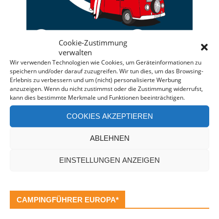
Cookie-Zustimmung
verwalten
Wir verwenden Technologien wie Cookies, um Geräteinformationen zu
speichern und/oder darauf zuzugreifen. Wir tun dies, um das Browsing-
Deine individuelle Beratung bei der Campermiete
Erlebnis zu verbessern und um (nicht) personalisierte Werbung
anzuzeigen. Wenn du nicht zustimmst oder die Zustimmung widerrufst,
in Deutschland und Europa.
kann dies bestimmte Merkmale und Funktionen beeinträchtigen.
Bei einer Anfrage über diesen Banner erhältst Du
COOKIES AKZEPTIEREN
automatisch einen
Rabatt!
*
Offenlegung: Die Anfrage bei der Camper Oase ist
ABLEHNEN
unverbindlich und kostenlos. Falls es zu einer
Buchung kommt, erhalten wir eine kleine Provision.
EINSTELLUNGEN ANZEIGEN
CAMPINGFÜHRER EUROPA*