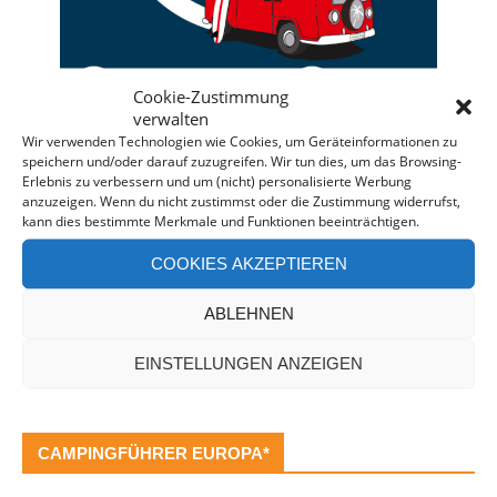
Cookie-Zustimmung
verwalten
Wir verwenden Technologien wie Cookies, um Geräteinformationen zu
speichern und/oder darauf zuzugreifen. Wir tun dies, um das Browsing-
Deine individuelle Beratung bei der Campermiete
Erlebnis zu verbessern und um (nicht) personalisierte Werbung
anzuzeigen. Wenn du nicht zustimmst oder die Zustimmung widerrufst,
in Deutschland und Europa.
kann dies bestimmte Merkmale und Funktionen beeinträchtigen.
Bei einer Anfrage über diesen Banner erhältst Du
COOKIES AKZEPTIEREN
automatisch einen
Rabatt!
*
Offenlegung: Die Anfrage bei der Camper Oase ist
ABLEHNEN
unverbindlich und kostenlos. Falls es zu einer
Buchung kommt, erhalten wir eine kleine Provision.
EINSTELLUNGEN ANZEIGEN
CAMPINGFÜHRER EUROPA*