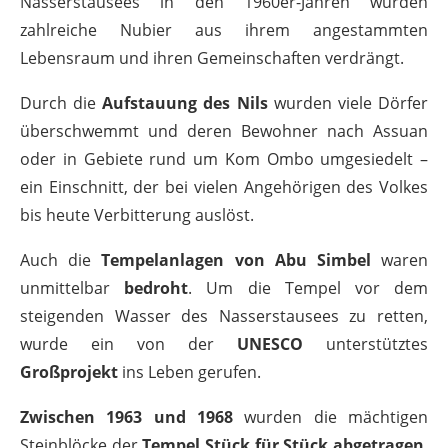
Nasserstausees in den 1960er-Jahren wurden
zahlreiche Nubier aus ihrem angestammten
Lebensraum und ihren Gemeinschaften verdrängt.
Durch die
Aufstauung des Nils
wurden viele Dörfer
überschwemmt und deren Bewohner nach Assuan
oder in Gebiete rund um Kom Ombo umgesiedelt –
ein Einschnitt, der bei vielen Angehörigen des Volkes
bis heute Verbitterung auslöst.
Auch die
Tempelanlagen von Abu Simbel
waren
unmittelbar
bedroht
. Um die Tempel vor dem
steigenden Wasser des Nasserstausees zu retten,
wurde ein von der
UNESCO
unterstütztes
Großprojekt
ins Leben gerufen.
Zwischen 1963 und 1968
wurden die mächtigen
Steinblöcke der
Tempel Stück für Stück abgetragen
,