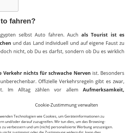
to fahren?
Ägypten selbst Auto fahren. Auch
als Tourist ist es
uchen
und das Land individuell und auf eigene Faust zu
jedoch nicht, ob Du es darfst, sondern ob Du es wirklich
e Verkehr nichts für schwache Nerven
ist. Besonders
 unberechenbar. Offizielle Verkehrsregeln gibt es zwar,
et. Im Alltag zählen vor allem
Aufmerksamkeit,
Cookie-Zustimmung verwalten
in Auto mieten, sofern sie die nötigen Dokumente
rwenden Technologien wie Cookies, um Geräteinformationen zu
tändlich in Ägypten Auto fahren
. Es gibt keinerlei
rn und/oder darauf zuzugreifen. Wir tun dies, um das Browsing-
s zu verbessern und um (nicht) personalisierte Werbung anzuzeigen.
er, ob Du Dich im dichten Stadtverkehr wohlfühlst oder
u nicht zustimmst oder die Zustimmung widerrufst, kann dies