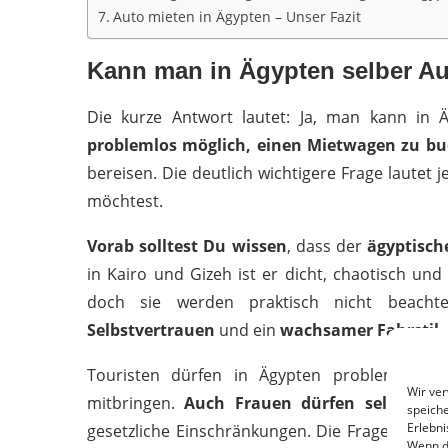
Auto mieten in Ägypten – Unser Fazit
Kann man in Ägypten selber Au
Die kurze Antwort lautet: Ja, man kann in 
problemlos möglich, einen Mietwagen zu b
bereisen. Die deutlich wichtigere Frage lautet 
möchtest.
Vorab solltest Du wissen
, dass der
ägyptisch
in Kairo und Gizeh ist er dicht, chaotisch und
doch sie werden praktisch nicht beacht
Selbstvertrauen
und ein
wachsamer Fahrstil
.
Touristen dürfen in Ägypten problemlos e
Wir ve
mitbringen.
Auch Frauen dürfen selbstvers
speiche
Erlebni
gesetzliche Einschränkungen. Die Frage ist eh
Wenn d