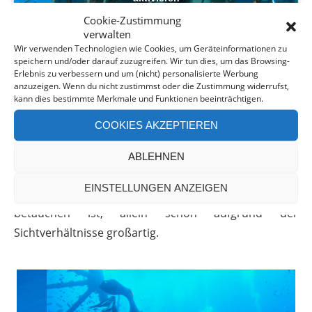
Cookie-Zustimmung
verwalten
Wir verwenden Technologien wie Cookies, um Geräteinformationen zu
speichern und/oder darauf zuzugreifen. Wir tun dies, um das Browsing-
Erlebnis zu verbessern und um (nicht) personalisierte Werbung
anzuzeigen. Wenn du nicht zustimmst oder die Zustimmung widerrufst,
Auf einer Tiefe von etwa 30 Metern dient die HTMS
kann dies bestimmte Merkmale und Funktionen beeinträchtigen.
Chang 712 vielen Meeresbewohnern heute als neues
COOKIES AKZEPTIEREN
zu Hause. Riesige Fischschwärme, groß und klein,
begegnen uns hier beim Wracktauchen. Wir können
ABLEHNEN
durch sie hindurch und mit ihnen mitschwimmen.
EINSTELLUNGEN ANZEIGEN
Aber auch die Korallengärten und -wände zu
betauchen ist, allein schon aufgrund der
Sichtverhältnisse großartig.