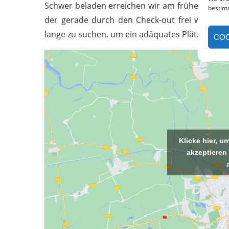
Schwer beladen erreichen wir am frühen Mittag
bestim
der gerade durch den Check-out frei werdende
lange zu suchen, um ein adäquates Plätzchen zu
COO
Klicke hier, 
akzeptieren