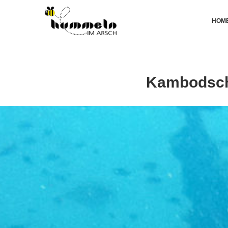
HOM
Kambodscha