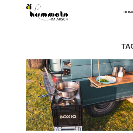
HOM
TA