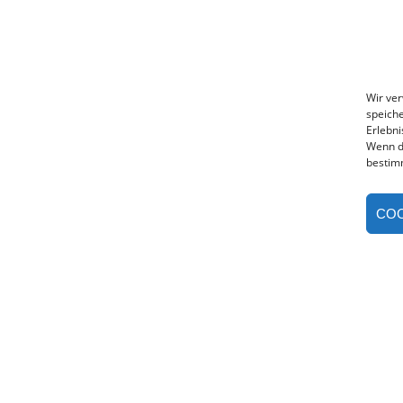
Wir ve
speiche
Erlebni
Wenn d
bestim
COO