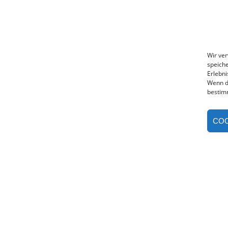
Wir ve
speiche
Erlebni
Wenn d
bestim
COO