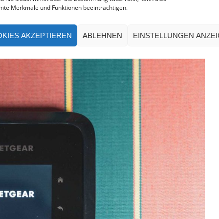
WLAN-Netzwerken verbinden und daraus ein eigenes,
mte Merkmale und Funktionen beeinträchtigen.
ugh-Unterstützung und Passwortschutz aufbauen.
KIES AKZEPTIEREN
ABLEHNEN
EINSTELLUNGEN ANZE