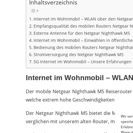
Inhaltsverzeichnis
Internet im Wohnmobil – WLAN über den Netgea
Empfangsqualität des mobilen Routers Netgear 
Externe Antenne für den Netgear Nighthawk M5
Internet im Wohnmobil – Einwählen in öffentlic
Bedienung des mobilen Routers Netgear Nighth
Stromversorgung des Netgear Nighthawk M5
5G Internet im Wohnmobil – Unsere Erfahrungen
Internet im Wohnmobil – WLAN
Der mobile Netgear Nighthawk M5 Reiserouter 
welche extrem hohe Geschwindigkeiten ermögli
Der Netgear Nighthawk M5 bietet die Möglichkei
Wir ve
verglichen mit unserem alten Router, mehrere W
speiche
Erlebni
Wenn d