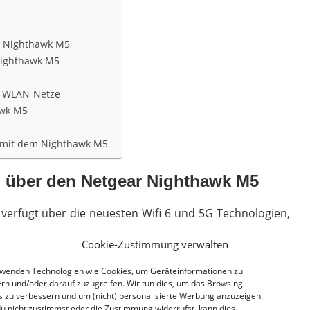
r Nighthawk M5
Nighthawk M5
he WLAN-Netze
awk M5
 mit dem Nighthawk M5
 über den Netgear Nighthawk M5
verfügt über die neuesten Wifi 6 und 5G Technologien,
chen.
Cookie-Zustimmung verwalten
t bis zu 32 Geräte gleichzeitig zu verbinden und kann,
rwenden Technologien wie Cookies, um Geräteinformationen zu
LAN-Netzwerke parallel erstellen.
rn und/oder darauf zuzugreifen. Wir tun dies, um das Browsing-
s zu verbessern und um (nicht) personalisierte Werbung anzuzeigen.
u nicht zustimmst oder die Zustimmung widerrufst, kann dies