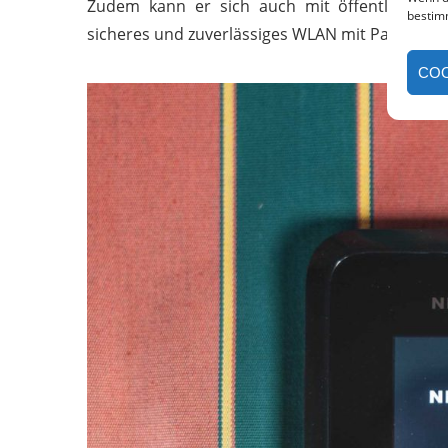
Zudem kann er sich auch mit öffentlichen 
bestim
sicheres und zuverlässiges WLAN mit Passthro
COO