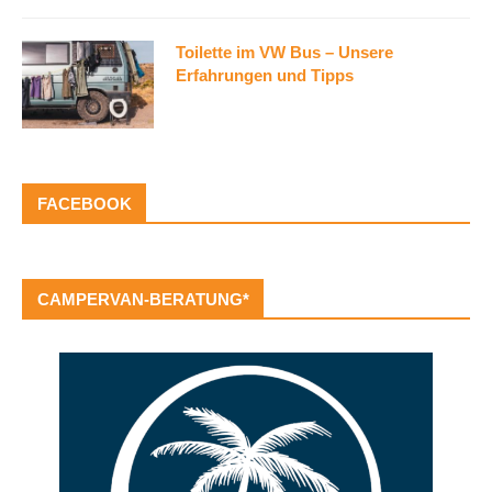
Toilette im VW Bus – Unsere
Erfahrungen und Tipps
FACEBOOK
CAMPERVAN-BERATUNG*