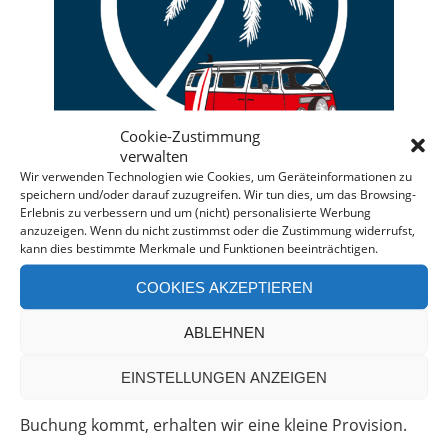
Cookie-Zustimmung
verwalten
Wir verwenden Technologien wie Cookies, um Geräteinformationen zu
speichern und/oder darauf zuzugreifen. Wir tun dies, um das Browsing-
Erlebnis zu verbessern und um (nicht) personalisierte Werbung
anzuzeigen. Wenn du nicht zustimmst oder die Zustimmung widerrufst,
kann dies bestimmte Merkmale und Funktionen beeinträchtigen.
Deine individuelle Beratung bei der Campermiete
in Deutschland und Europa.
COOKIES AKZEPTIEREN
Bei einer Anfrage über diesen Banner erhältst Du
ABLEHNEN
automatisch einen
Rabatt!
*
Offenlegung: Die Anfrage bei der Camper Oase ist
EINSTELLUNGEN ANZEIGEN
unverbindlich und kostenlos. Falls es zu einer
Buchung kommt, erhalten wir eine kleine Provision.