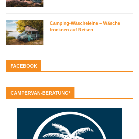
Camping-Wäscheleine – Wäsche
trocknen auf Reisen
FACEBOOK
CAMPERVAN-BERATUNG*