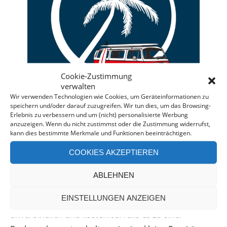
Cookie-Zustimmung
verwalten
Wir verwenden Technologien wie Cookies, um Geräteinformationen zu
speichern und/oder darauf zuzugreifen. Wir tun dies, um das Browsing-
Erlebnis zu verbessern und um (nicht) personalisierte Werbung
anzuzeigen. Wenn du nicht zustimmst oder die Zustimmung widerrufst,
kann dies bestimmte Merkmale und Funktionen beeinträchtigen.
Deine individuelle Beratung bei der Campermiete
COOKIES AKZEPTIEREN
in Deutschland und Europa.
Bei einer Anfrage über diesen Banner erhältst Du
ABLEHNEN
automatisch einen
Rabatt!
*
EINSTELLUNGEN ANZEIGEN
Offenlegung: Die Anfrage bei der Camper Oase ist
unverbindlich und kostenlos. Falls es zu einer