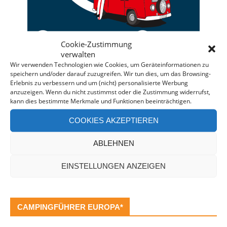
Cookie-Zustimmung
verwalten
Wir verwenden Technologien wie Cookies, um Geräteinformationen zu
speichern und/oder darauf zuzugreifen. Wir tun dies, um das Browsing-
Deine individuelle Beratung bei der Campermiete
Erlebnis zu verbessern und um (nicht) personalisierte Werbung
anzuzeigen. Wenn du nicht zustimmst oder die Zustimmung widerrufst,
in Deutschland und Europa.
kann dies bestimmte Merkmale und Funktionen beeinträchtigen.
Bei einer Anfrage über diesen Banner erhältst Du
COOKIES AKZEPTIEREN
automatisch einen
Rabatt!
*
Offenlegung: Die Anfrage bei der Camper Oase ist
ABLEHNEN
unverbindlich und kostenlos. Falls es zu einer
Buchung kommt, erhalten wir eine kleine Provision.
EINSTELLUNGEN ANZEIGEN
CAMPINGFÜHRER EUROPA*