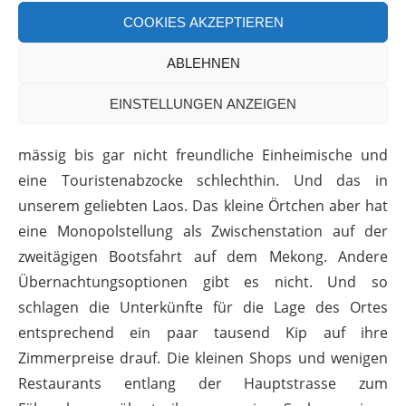
COOKIES AKZEPTIEREN
Nicht etwas für die unmöglichen Touristen, sondern
ausnahmsweise mal für die Laoten. Wie hoch preisen
ABLEHNEN
wir die Freundlichkeit der Menschen und dieses
grossartige Land doch immer an. Und dann gelangen
EINSTELLUNGEN ANZEIGEN
wir in einen Ort wie Pakbeng. Was uns erwartet sind
mässig bis gar nicht freundliche Einheimische und
eine Touristenabzocke schlechthin. Und das in
unserem geliebten Laos. Das kleine Örtchen aber hat
eine Monopolstellung als Zwischenstation auf der
zweitägigen Bootsfahrt auf dem Mekong. Andere
Übernachtungsoptionen gibt es nicht. Und so
schlagen die Unterkünfte für die Lage des Ortes
entsprechend ein paar tausend Kip auf ihre
Zimmerpreise drauf. Die kleinen Shops und wenigen
Restaurants entlang der Hauptstrasse zum