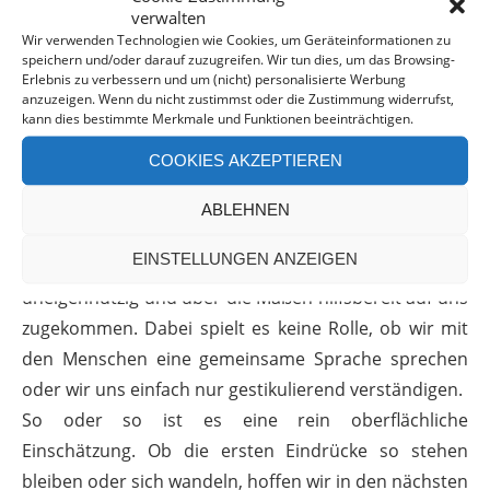
verwalten
wahrzunehmen. Völlig entgegen hierzu erleben wir
Wir verwenden Technologien wie Cookies, um Geräteinformationen zu
vereinzelt Menschen wie z.B. Sergei und Olga, die mit
speichern und/oder darauf zuzugreifen. Wir tun dies, um das Browsing-
Erlebnis zu verbessern und um (nicht) personalisierte Werbung
einer Herzenswärme völlig wildfremden Menschen
anzuzeigen. Wenn du nicht zustimmst oder die Zustimmung widerrufst,
ihre Unterstützung anbieten. Auf meiner langen
kann dies bestimmte Merkmale und Funktionen beeinträchtigen.
Suche zum Eingang des Gorki Parks hat mich eine
COOKIES AKZEPTIEREN
Frau einfach ein Stück in ihrem Taxi mitgenommen,
eine andere ist ein ganzes Stück mit mir gegangen,
ABLEHNEN
um mir den richtigen Weg zu zeigen. Scheinbar ohne
EINSTELLUNGEN ANZEIGEN
darüber nachzudenken, sind diese Menschen völlig
uneigennützig und über die Maßen hilfsbereit auf uns
zugekommen. Dabei spielt es keine Rolle, ob wir mit
den Menschen eine gemeinsame Sprache sprechen
oder wir uns einfach nur gestikulierend verständigen.
So oder so ist es eine rein oberflächliche
Einschätzung. Ob die ersten Eindrücke so stehen
bleiben oder sich wandeln, hoffen wir in den nächsten