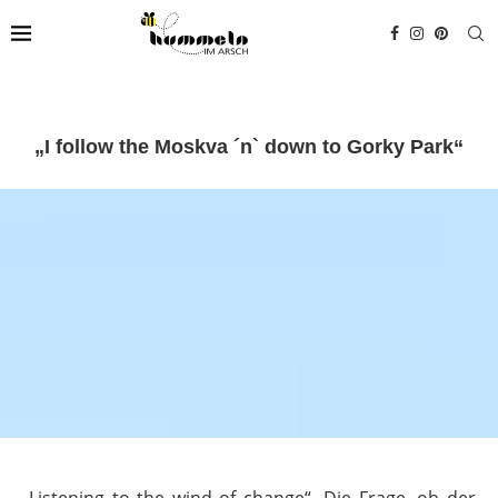
„I follow the Moskva ´n` down to Gorky Park“