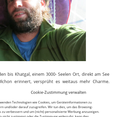
en bis Khatgal, einem 3000- Seelen Ort, direkt am See
lchon erinnert, versprüht es weitaus mehr Charme.
ft, im Hintergrund hohe Berge am Westufer des Sees
Cookie-Zustimmung verwalten
 strahlt Khatgal Ruhe und Gelassenheit aus. Eine lange
rwenden Technologien wie Cookies, um Geräteinformationen zu
äglich ein kleiner Markt stattfindet. Khuushuurs
rn und/oder darauf zuzugreifen. Wir tun dies, um das Browsing-
erter Fisch, Blaubeeren und Yakmilchprodukte sind hier
s zu verbessern und um (nicht) personalisierte Werbung anzuzeigen.
u nicht zustimmst oder die Zustimmung widerrufst, kann dies