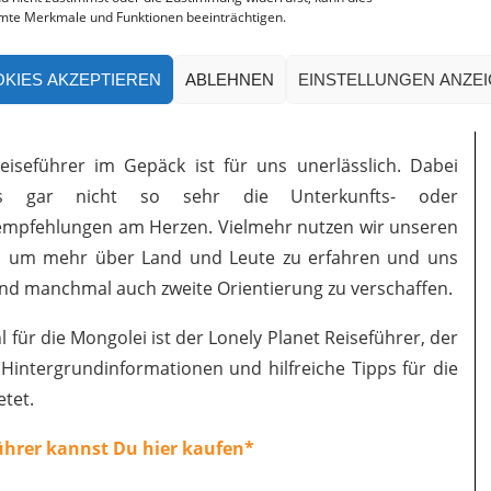
ck und Souvenirs.
mte Merkmale und Funktionen beeinträchtigen.
KIES AKZEPTIEREN
ABLEHNEN
EINSTELLUNGEN ANZE
er Reiseführer gehört ins Gepäck
eiseführer im Gepäck ist für uns unerlässlich. Dabei
ns gar nicht so sehr die Unterkunfts- oder
empfehlungen am Herzen. Vielmehr nutzen wir unseren
r, um mehr über Land und Leute zu erfahren und uns
und manchmal auch zweite Orientierung zu verschaffen.
 für die Mongolei ist der Lonely Planet Reiseführer, der
, Hintergrundinformationen und hilfreiche Tipps für die
etet.
ührer kannst Du hier kaufen*