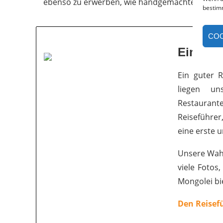
ebenso zu erwerben, wie handgemachter Schmu
bestim
COO
Ein gut
Ein guter R
liegen u
Restaurant
Reiseführe
eine erste 
Unsere Wahl
viele Fotos
Mongolei bi
Den Reisef