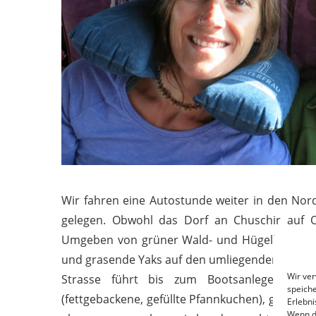
Wir fahren eine Autostunde weiter in den Nord
gelegen. Obwohl das Dorf an Chuschir auf O
Umgeben von grüner Wald- und Hügellandscha
und grasende Yaks auf den umliegenden Feldern
Wir ve
Strasse führt bis zum Bootsanleger, wo t
speiche
(fettgebackene, gefüllte Pfannkuchen), geräuch
Erlebni
Wenn d