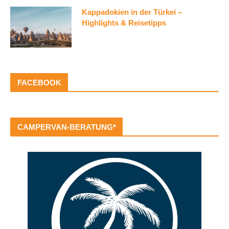
Kappadokien in der Türkei –
Highlights & Reisetipps
FACEBOOK
CAMPERVAN-BERATUNG*