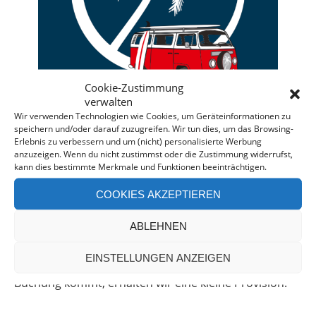
Cookie-Zustimmung
verwalten
Wir verwenden Technologien wie Cookies, um Geräteinformationen zu
speichern und/oder darauf zuzugreifen. Wir tun dies, um das Browsing-
Erlebnis zu verbessern und um (nicht) personalisierte Werbung
anzuzeigen. Wenn du nicht zustimmst oder die Zustimmung widerrufst,
Deine individuelle Beratung bei der Campermiete
kann dies bestimmte Merkmale und Funktionen beeinträchtigen.
in Deutschland und Europa.
COOKIES AKZEPTIEREN
Bei einer Anfrage über diesen Banner erhältst Du
automatisch einen
Rabatt!
*
ABLEHNEN
Offenlegung: Die Anfrage bei der Camper Oase ist
EINSTELLUNGEN ANZEIGEN
unverbindlich und kostenlos. Falls es zu einer
Buchung kommt, erhalten wir eine kleine Provision.