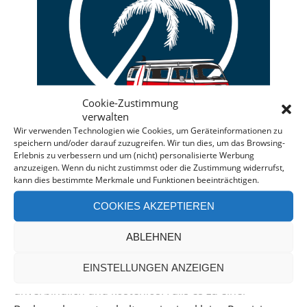
Cookie-Zustimmung
verwalten
Wir verwenden Technologien wie Cookies, um Geräteinformationen zu
speichern und/oder darauf zuzugreifen. Wir tun dies, um das Browsing-
Erlebnis zu verbessern und um (nicht) personalisierte Werbung
anzuzeigen. Wenn du nicht zustimmst oder die Zustimmung widerrufst,
kann dies bestimmte Merkmale und Funktionen beeinträchtigen.
Deine individuelle Beratung bei der Campermiete
COOKIES AKZEPTIEREN
in Deutschland und Europa.
Bei einer Anfrage über diesen Banner erhältst Du
ABLEHNEN
automatisch einen
Rabatt!
*
EINSTELLUNGEN ANZEIGEN
Offenlegung: Die Anfrage bei der Camper Oase ist
unverbindlich und kostenlos. Falls es zu einer