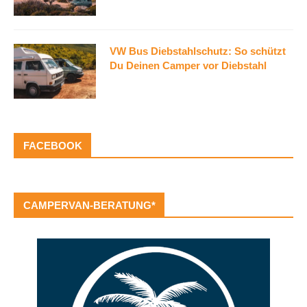
VW Bus Diebstahlschutz: So schützt
Du Deinen Camper vor Diebstahl
FACEBOOK
CAMPERVAN-BERATUNG*