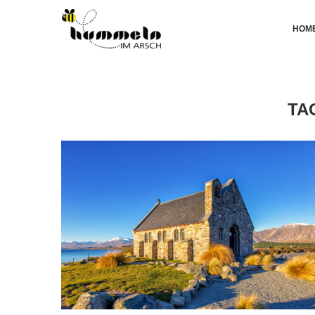
HOM
TA