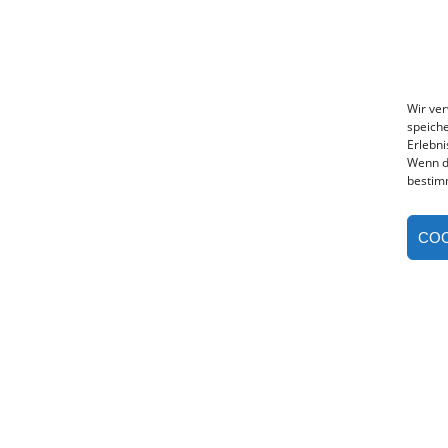
Wir ve
speiche
Erlebni
Wenn d
bestim
COO