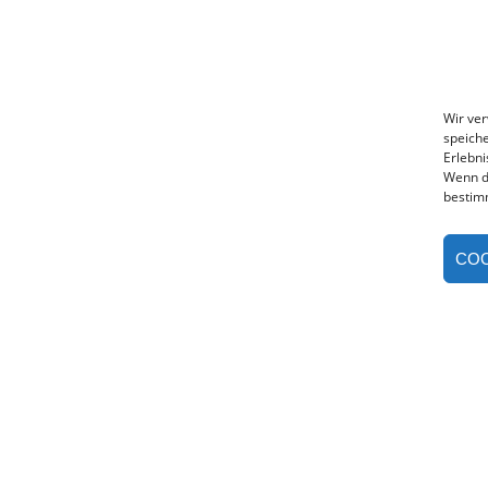
Wir ve
speiche
Erlebni
Wenn d
bestim
COO