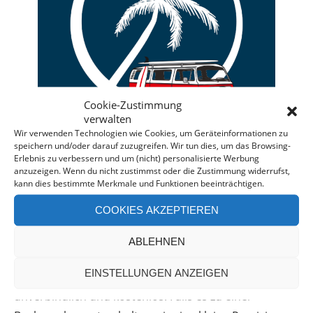
Cookie-Zustimmung
verwalten
Wir verwenden Technologien wie Cookies, um Geräteinformationen zu
speichern und/oder darauf zuzugreifen. Wir tun dies, um das Browsing-
Erlebnis zu verbessern und um (nicht) personalisierte Werbung
anzuzeigen. Wenn du nicht zustimmst oder die Zustimmung widerrufst,
kann dies bestimmte Merkmale und Funktionen beeinträchtigen.
Deine individuelle Beratung bei der Campermiete
COOKIES AKZEPTIEREN
in Deutschland und Europa.
Bei einer Anfrage über diesen Banner erhältst Du
ABLEHNEN
automatisch einen
Rabatt!
*
EINSTELLUNGEN ANZEIGEN
Offenlegung: Die Anfrage bei der Camper Oase ist
unverbindlich und kostenlos. Falls es zu einer