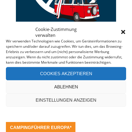
Cookie-Zustimmung
verwalten
Wir verwenden Technologien wie Cookies, um Geräteinformationen zu
speichern und/oder darauf zuzugreifen. Wir tun dies, um das Browsing-
Erlebnis zu verbessern und um (nicht) personalisierte Werbung
Deine individuelle Beratung bei der Campermiete
anzuzeigen. Wenn du nicht zustimmst oder die Zustimmung widerrufst,
in Deutschland und Europa.
kann dies bestimmte Merkmale und Funktionen beeinträchtigen.
Bei einer Anfrage über diesen Banner erhältst Du
COOKIES AKZEPTIEREN
automatisch einen
Rabatt!
*
Offenlegung: Die Anfrage bei der Camper Oase ist
ABLEHNEN
unverbindlich und kostenlos. Falls es zu einer
EINSTELLUNGEN ANZEIGEN
Buchung kommt, erhalten wir eine kleine Provision.
CAMPINGFÜHRER EUROPA*