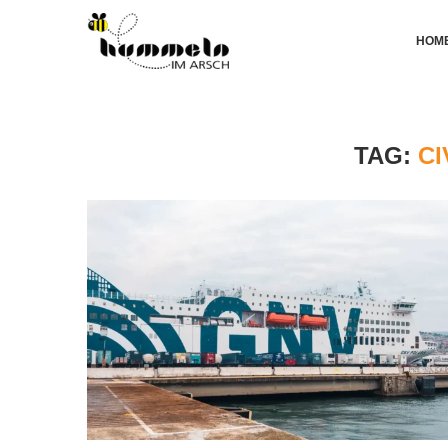
HOM
TAG:
CI