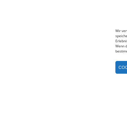
Wir ve
speiche
Erlebni
Wenn d
bestim
COO