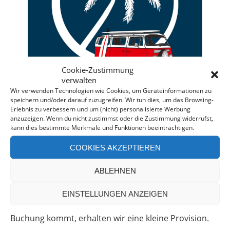
Cookie-Zustimmung
verwalten
Wir verwenden Technologien wie Cookies, um Geräteinformationen zu
speichern und/oder darauf zuzugreifen. Wir tun dies, um das Browsing-
Erlebnis zu verbessern und um (nicht) personalisierte Werbung
anzuzeigen. Wenn du nicht zustimmst oder die Zustimmung widerrufst,
kann dies bestimmte Merkmale und Funktionen beeinträchtigen.
Deine individuelle Beratung bei der Campermiete
in Deutschland und Europa.
COOKIES AKZEPTIEREN
Bei einer Anfrage über diesen Banner erhältst Du
ABLEHNEN
automatisch einen
Rabatt!
*
Offenlegung: Die Anfrage bei der Camper Oase ist
EINSTELLUNGEN ANZEIGEN
unverbindlich und kostenlos. Falls es zu einer
Buchung kommt, erhalten wir eine kleine Provision.