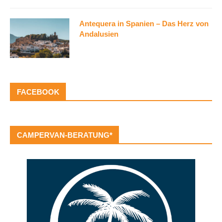
Antequera in Spanien – Das Herz von
Andalusien
FACEBOOK
CAMPERVAN-BERATUNG*