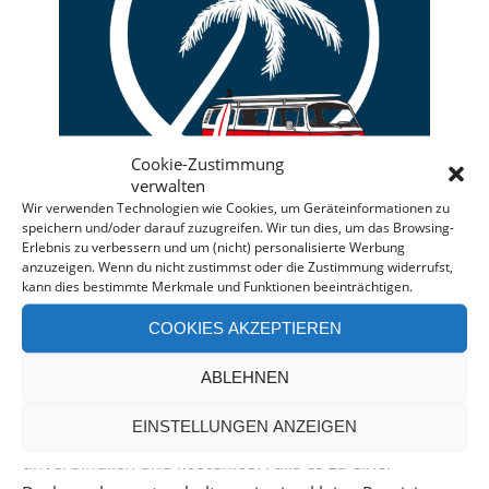
Cookie-Zustimmung
verwalten
Wir verwenden Technologien wie Cookies, um Geräteinformationen zu
speichern und/oder darauf zuzugreifen. Wir tun dies, um das Browsing-
Erlebnis zu verbessern und um (nicht) personalisierte Werbung
anzuzeigen. Wenn du nicht zustimmst oder die Zustimmung widerrufst,
kann dies bestimmte Merkmale und Funktionen beeinträchtigen.
Deine individuelle Beratung bei der Campermiete
COOKIES AKZEPTIEREN
in Deutschland und Europa.
Bei einer Anfrage über diesen Banner erhältst Du
ABLEHNEN
automatisch einen
Rabatt!
*
EINSTELLUNGEN ANZEIGEN
Offenlegung: Die Anfrage bei der Camper Oase ist
unverbindlich und kostenlos. Falls es zu einer