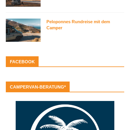
Peloponnes Rundreise mit dem
Camper
FACEBOOK
CAMPERVAN-BERATUNG*