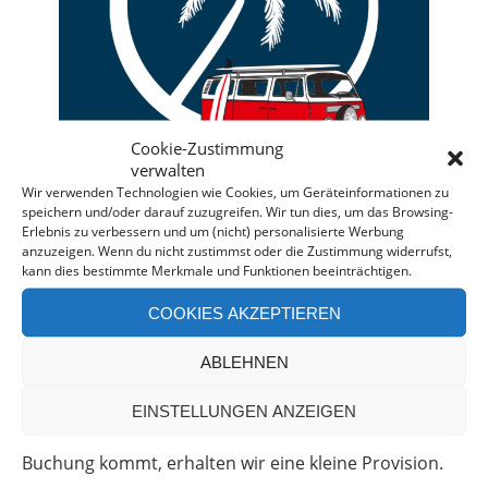
Cookie-Zustimmung
verwalten
Wir verwenden Technologien wie Cookies, um Geräteinformationen zu
speichern und/oder darauf zuzugreifen. Wir tun dies, um das Browsing-
Erlebnis zu verbessern und um (nicht) personalisierte Werbung
anzuzeigen. Wenn du nicht zustimmst oder die Zustimmung widerrufst,
kann dies bestimmte Merkmale und Funktionen beeinträchtigen.
Deine individuelle Beratung bei der Campermiete
in Deutschland und Europa.
COOKIES AKZEPTIEREN
Bei einer Anfrage über diesen Banner erhältst Du
ABLEHNEN
automatisch einen
Rabatt!
*
Offenlegung: Die Anfrage bei der Camper Oase ist
EINSTELLUNGEN ANZEIGEN
unverbindlich und kostenlos. Falls es zu einer
Buchung kommt, erhalten wir eine kleine Provision.