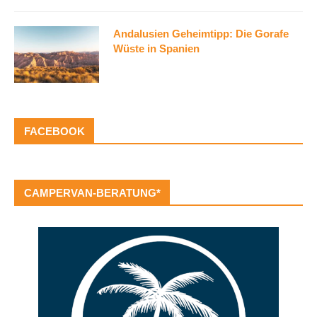
Andalusien Geheimtipp: Die Gorafe
Wüste in Spanien
FACEBOOK
CAMPERVAN-BERATUNG*