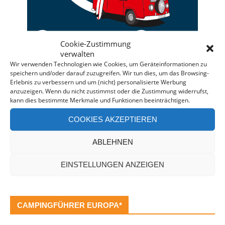
Cookie-Zustimmung
verwalten
Wir verwenden Technologien wie Cookies, um Geräteinformationen zu
speichern und/oder darauf zuzugreifen. Wir tun dies, um das Browsing-
Deine individuelle Beratung bei der Campermiete
Erlebnis zu verbessern und um (nicht) personalisierte Werbung
anzuzeigen. Wenn du nicht zustimmst oder die Zustimmung widerrufst,
in Deutschland und Europa.
kann dies bestimmte Merkmale und Funktionen beeinträchtigen.
Bei einer Anfrage über diesen Banner erhältst Du
COOKIES AKZEPTIEREN
automatisch einen
Rabatt!
*
Offenlegung: Die Anfrage bei der Camper Oase ist
ABLEHNEN
unverbindlich und kostenlos. Falls es zu einer
Buchung kommt, erhalten wir eine kleine Provision.
EINSTELLUNGEN ANZEIGEN
CAMPINGFÜHRER EUROPA*